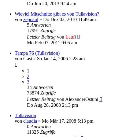
Do Jun 20, 2013 9:54 am
Wieviel Mitschnitte gibt es von Tullavision?
von
zeppaul
»
Do Dez 02, 2010 11:49 am
5
Antworten
17991
Zugriffe
Letzter Beitrag
von
Laufi
Mo Feb 07, 2011 9:05 am
Tampa 76 (Tullavision)
von
Gast
»
Sa Jan 14, 2006 2:28 am
1
2
3
34
Antworten
73874
Zugriffe
Letzter Beitrag
von
AlexanderOstuni
Do Aug 28, 2008 2:13 pm
Tullavision
von
claudia
»
Mo Mär 17, 2008 5:13 pm
0
Antworten
11325
Zugriffe