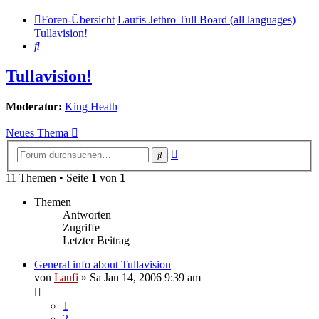
Foren-Übersicht
Laufis Jethro Tull Board (all languages)
Tullavision!
Suche
Tullavision!
Moderator:
King Heath
Neues Thema
Erweiterte
Suche
Suche
11 Themen • Seite
1
von
1
Themen
Antworten
Zugriffe
Letzter Beitrag
General info about Tullavision
von
Laufi
»
Sa Jan 14, 2006 9:39 am
1
2