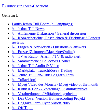
Zurück zur Foren-Übersicht
Gehe zu
Laufis Jethro Tull Board (all languages)
↳ Jethro Tull News
↳ Allgemeine Diskussion / General discussion
↳ Konzertberichte, Geschichten & Erlebnisse / Concert
reviews
↳ Fragen & Antworten / Questions & answers
↳ Presse (Zeitungen/Magazine/Online)
↳ TV & Radio - Alarm! / TV & radio alert!
↳ Sammlerecke / Collector's Corner
↳ Jethro Tull Audio & Video
↳ Marktplatz - Tauschbörse / Trading
↳ Jethro Tull Fan-Club Beggar's Farm
↳ Tullavision!
↳ Mpeg Video des Monats / Mpeg video of the month
↳ Kritik & Lob & Vorschläge / Administratives
↳ Verabredungen / Mitfahrgelegenheiten
↳ Das Cover-Version Homerecording Projekt
↳ Beggar's Farm Flyer Aktion 2005
↳ Off Topic