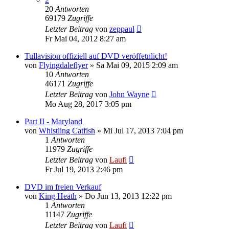
20
Antworten
69179
Zugriffe
Letzter Beitrag
von
zeppaul
Fr Mai 04, 2012 8:27 am
Tullavision offiziell auf DVD veröffetnlicht!
von
Flyingdaleflyer
»
Sa Mai 09, 2015 2:09 am
10
Antworten
46171
Zugriffe
Letzter Beitrag
von
John Wayne
Mo Aug 28, 2017 3:05 pm
Part II - Maryland
von
Whistling Catfish
»
Mi Jul 17, 2013 7:04 pm
1
Antworten
11979
Zugriffe
Letzter Beitrag
von
Laufi
Fr Jul 19, 2013 2:46 pm
DVD im freien Verkauf
von
King Heath
»
Do Jun 13, 2013 12:22 pm
1
Antworten
11147
Zugriffe
Letzter Beitrag
von
Laufi