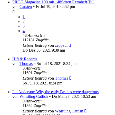
PROG Magazine 100 mit 148Seiten Extraheft Tull
von
Carsten
»
Fr Jul 19, 2019 2:52 pm
1
2
3
4
48
Antworten
112181
Zugriffe
Letzter Beitrag
von
zeppaul
Do Dez 30, 2021 9:39 am
Hifi & Records
von
Thomas
»
So Jul 18, 2021 8:24 pm
0
Antworten
11601
Zugriffe
Letzter Beitrag
von
Thomas
So Jul 18, 2021 8:24 pm
Ian Anderson: Why the early Beatles were dangerous
von
Whistling Catfish
»
Do Mai 27, 2021 10:53 am
0
Antworten
11862
Zugriffe
Letzter Beitrag
von
Whistling Catfish