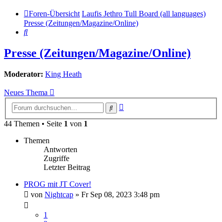
Foren-Übersicht
Laufis Jethro Tull Board (all languages)
Presse (Zeitungen/Magazine/Online)
Suche
Presse (Zeitungen/Magazine/Online)
Moderator:
King Heath
Neues Thema
Erweiterte
Suche
Suche
44 Themen • Seite
1
von
1
Themen
Antworten
Zugriffe
Letzter Beitrag
PROG mit JT Cover!
von
Nightcap
»
Fr Sep 08, 2023 3:48 pm
1