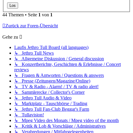
44 Themen • Seite
1
von
1
Zurück zur Foren-Übersicht
Gehe zu
Laufis Jethro Tull Board (all languages)
↳ Jethro Tull News
↳ Allgemeine Diskussion / General discussion
↳ Konzertberichte, Geschichten & Erlebnisse / Concert
reviews
↳ Fragen & Antworten / Questions & answers
↳ Presse (Zeitungen/Magazine/Online)
↳ TV & Radio - Alarm! / TV & radio alert!
↳ Sammlerecke / Collector's Corner
↳ Jethro Tull Audio & Video
↳ Marktplatz - Tauschbörse / Trading
↳ Jethro Tull Fan-Club Beggar's Farm
↳ Tullavision!
↳ Mpeg Video des Monats / Mpeg video of the month
↳ Kritik & Lob & Vorschläge / Administratives
↳ Verabredungen / Mitfahrgelegenheiten