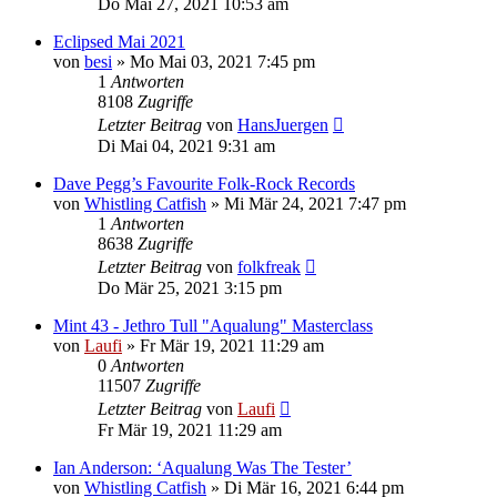
Do Mai 27, 2021 10:53 am
Eclipsed Mai 2021
von
besi
»
Mo Mai 03, 2021 7:45 pm
1
Antworten
8108
Zugriffe
Letzter Beitrag
von
HansJuergen
Di Mai 04, 2021 9:31 am
Dave Pegg’s Favourite Folk-Rock Records
von
Whistling Catfish
»
Mi Mär 24, 2021 7:47 pm
1
Antworten
8638
Zugriffe
Letzter Beitrag
von
folkfreak
Do Mär 25, 2021 3:15 pm
Mint 43 - Jethro Tull "Aqualung" Masterclass
von
Laufi
»
Fr Mär 19, 2021 11:29 am
0
Antworten
11507
Zugriffe
Letzter Beitrag
von
Laufi
Fr Mär 19, 2021 11:29 am
Ian Anderson: ‘Aqualung Was The Tester’
von
Whistling Catfish
»
Di Mär 16, 2021 6:44 pm