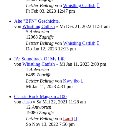
Letzter Beitrag
von
Whistling Catfish
Fr Feb 03, 2023 12:47 pm
Alte "BFN" Geschichte.
von
Whistling Catfish
»
Mi Dez 21, 2022 11:51 am
5
Antworten
12068
Zugriffe
Letzter Beitrag
von
Whistling Catfish
Do Jan 12, 2023 12:13 pm
IA: Soundtrack Of My Life
von
Whistling Catfish
»
Mi Jan 11, 2023 2:00 pm
1
Antworten
6489
Zugriffe
Letzter Beitrag
von
Kwyjibo
Mi Jan 11, 2023 4:31 pm
Classic Rock Magazin #100
von
clasp
»
Sa Mai 22, 2021 11:28 am
12
Antworten
19086
Zugriffe
Letzter Beitrag
von
Laufi
So Nov 13, 2022 7:56 pm