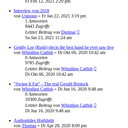
Fr Feb 12, 2021 2:29 pm
Interview von 2018
von
Unisono
»
Fr Jan 22, 2021 3:19 pm
1
Antworten
8443
Zugriffe
Letzter Beitrag
von
Dietmar
Sa Jan 23, 2021 11:24 am
Geddy Lee (Rush) elects the best band he ever saw live
von
Whistling Catfish
»
Di Okt 06, 2020 10:42 am
0
Antworten
9785
Zugriffe
Letzter Beitrag
von
Whistling Catfish
Di Okt 06, 2020 10:42 am
"Swing It Far" - The real Gerald Bostock
von
Whistling Catfish
»
Di Jun 16, 2020 9:48 am
0
Antworten
10300
Zugriffe
Letzter Beitrag
von
Whistling Catfish
Di Jun 16, 2020 9:48 am
Audiophiles Highlight
von
Thomas
»
Di Apr 28, 2020 8:09 pm