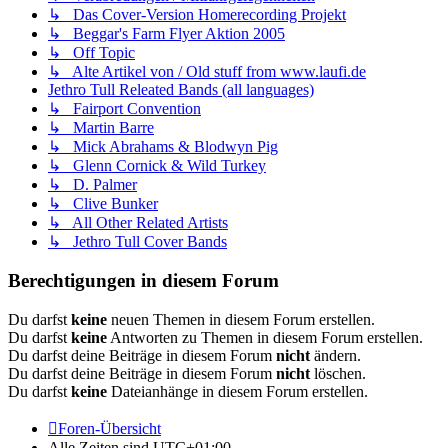
↳ Das Cover-Version Homerecording Projekt
↳ Beggar's Farm Flyer Aktion 2005
↳ Off Topic
↳ Alte Artikel von / Old stuff from www.laufi.de
Jethro Tull Releated Bands (all languages)
↳ Fairport Convention
↳ Martin Barre
↳ Mick Abrahams & Blodwyn Pig
↳ Glenn Cornick & Wild Turkey
↳ D. Palmer
↳ Clive Bunker
↳ All Other Related Artists
↳ Jethro Tull Cover Bands
Berechtigungen in diesem Forum
Du darfst
keine
neuen Themen in diesem Forum erstellen.
Du darfst
keine
Antworten zu Themen in diesem Forum erstellen.
Du darfst deine Beiträge in diesem Forum
nicht
ändern.
Du darfst deine Beiträge in diesem Forum
nicht
löschen.
Du darfst
keine
Dateianhänge in diesem Forum erstellen.
Foren-Übersicht
Alle Zeiten sind
UTC+01:00