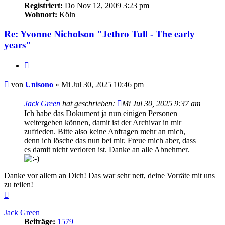
Registriert:
Do Nov 12, 2009 3:23 pm
Wohnort:
Köln
Re: Yvonne Nicholson "Jethro Tull - The early
years"
Zitieren
Beitrag
von
Unisono
»
Mi Jul 30, 2025 10:46 pm
Jack Green
hat geschrieben:
Mi Jul 30, 2025 9:37 am
Ich habe das Dokument ja nun einigen Personen
weitergeben können, damit ist der Archivar in mir
zufrieden. Bitte also keine Anfragen mehr an mich,
denn ich lösche das nun bei mir. Freue mich aber, dass
es damit nicht verloren ist. Danke an alle Abnehmer.
Danke vor allem an Dich! Das war sehr nett, deine Vorräte mit uns
zu teilen!
Nach
oben
Jack Green
Beiträge:
1579