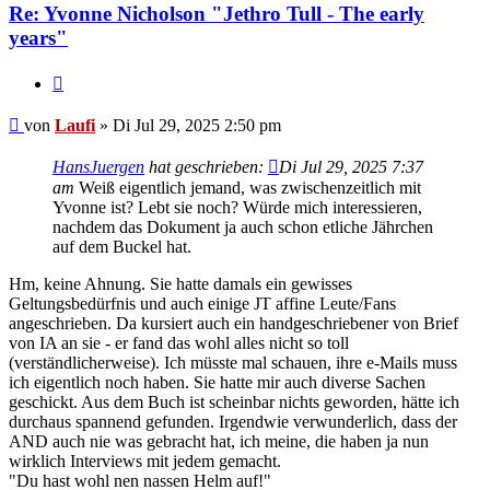
Re: Yvonne Nicholson "Jethro Tull - The early
years"
Zitieren
Beitrag
von
Laufi
»
Di Jul 29, 2025 2:50 pm
HansJuergen
hat geschrieben:
Di Jul 29, 2025 7:37
am
Weiß eigentlich jemand, was zwischenzeitlich mit
Yvonne ist? Lebt sie noch? Würde mich interessieren,
nachdem das Dokument ja auch schon etliche Jährchen
auf dem Buckel hat.
Hm, keine Ahnung. Sie hatte damals ein gewisses
Geltungsbedürfnis und auch einige JT affine Leute/Fans
angeschrieben. Da kursiert auch ein handgeschriebener von Brief
von IA an sie - er fand das wohl alles nicht so toll
(verständlicherweise). Ich müsste mal schauen, ihre e-Mails muss
ich eigentlich noch haben. Sie hatte mir auch diverse Sachen
geschickt. Aus dem Buch ist scheinbar nichts geworden, hätte ich
durchaus spannend gefunden. Irgendwie verwunderlich, dass der
AND auch nie was gebracht hat, ich meine, die haben ja nun
wirklich Interviews mit jedem gemacht.
"Du hast wohl nen nassen Helm auf!"