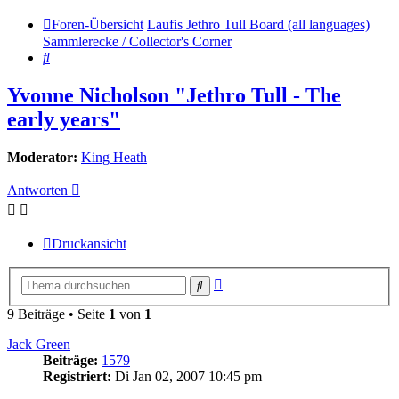
Foren-Übersicht
Laufis Jethro Tull Board (all languages)
Sammlerecke / Collector's Corner
Suche
Yvonne Nicholson "Jethro Tull - The
early years"
Moderator:
King Heath
Antworten
Druckansicht
Erweiterte
Suche
Suche
9 Beiträge • Seite
1
von
1
Jack Green
Beiträge:
1579
Registriert:
Di Jan 02, 2007 10:45 pm