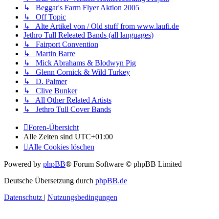
↳ Beggar's Farm Flyer Aktion 2005
↳ Off Topic
↳ Alte Artikel von / Old stuff from www.laufi.de
Jethro Tull Releated Bands (all languages)
↳ Fairport Convention
↳ Martin Barre
↳ Mick Abrahams & Blodwyn Pig
↳ Glenn Cornick & Wild Turkey
↳ D. Palmer
↳ Clive Bunker
↳ All Other Related Artists
↳ Jethro Tull Cover Bands
Foren-Übersicht
Alle Zeiten sind
UTC+01:00
Alle Cookies löschen
Powered by
phpBB
® Forum Software © phpBB Limited
Deutsche Übersetzung durch
phpBB.de
Datenschutz
|
Nutzungsbedingungen