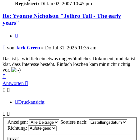
Registriert:
Di Jan 02, 2007 10:45 pm
Re: Yvonne Nicholson "Jethro Tull - The early
years"
Zitieren
Beitrag
von
Jack Green
»
Do Jul 31, 2025 11:35 am
Das ist ja wirklich ein etwas ungewöhnliches Dokument, und da ist
klar, dass Interesse besteht. Einfach löschen kam mir nicht richtig
vor.
Nach
oben
Antworten
Druckansicht
Anzeigen:
Sortiere nach:
Richtung: