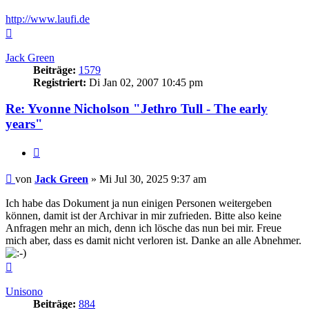
http://www.laufi.de
Nach
oben
Jack Green
Beiträge:
1579
Registriert:
Di Jan 02, 2007 10:45 pm
Re: Yvonne Nicholson "Jethro Tull - The early
years"
Zitieren
Beitrag
von
Jack Green
»
Mi Jul 30, 2025 9:37 am
Ich habe das Dokument ja nun einigen Personen weitergeben
können, damit ist der Archivar in mir zufrieden. Bitte also keine
Anfragen mehr an mich, denn ich lösche das nun bei mir. Freue
mich aber, dass es damit nicht verloren ist. Danke an alle Abnehmer.
Nach
oben
Unisono
Beiträge:
884