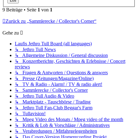
9 Beiträge • Seite
1
von
1
Zurück zu „Sammlerecke / Collector's Corner“
Gehe zu
Laufis Jethro Tull Board (all languages)
↳ Jethro Tull News
↳ Allgemeine Diskussion / General discussion
↳ Konzertberichte, Geschichten & Erlebnisse / Concert
reviews
↳ Fragen & Antworten / Questions & answers
↳ Presse (Zeitungen/Magazine/Online)
↳ TV & Radio - Alarm! / TV & radio alert!
↳ Sammlerecke / Collector's Corner
↳ Jethro Tull Audio & Video
↳ Marktplatz - Tauschbörse / Trading
↳ Jethro Tull Fan-Club Beggar's Farm
↳ Tullavision!
↳ Mpeg Video des Monats / Mpeg video of the month
↳ Kritik & Lob & Vorschläge / Administratives
↳ Verabredungen / Mitfahrgelegenheiten
↳ Das Cover-Version Homerecording Projekt