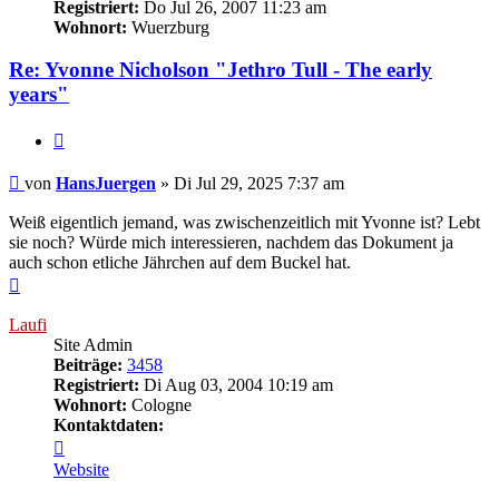
Registriert:
Do Jul 26, 2007 11:23 am
Wohnort:
Wuerzburg
Re: Yvonne Nicholson "Jethro Tull - The early
years"
Zitieren
Beitrag
von
HansJuergen
»
Di Jul 29, 2025 7:37 am
Weiß eigentlich jemand, was zwischenzeitlich mit Yvonne ist? Lebt
sie noch? Würde mich interessieren, nachdem das Dokument ja
auch schon etliche Jährchen auf dem Buckel hat.
Nach
oben
Laufi
Site Admin
Beiträge:
3458
Registriert:
Di Aug 03, 2004 10:19 am
Wohnort:
Cologne
Kontaktdaten:
Kontaktdaten
von
Website
Laufi