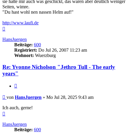
sie hatte mir auch was geschickt, das waren aber deutlich weniger
Seiten, wimre.
"Du hast wohl nen nassen Helm auf!"
http://www.laufi.de
Nach
oben
HansJuergen
Beiträge:
600
Registriert:
Do Jul 26, 2007 11:23 am
Wohnort:
Wuerzburg
Re: Yvonne Nicholson "Jethro Tull - The early
years"
Zitieren
Beitrag
von
HansJuergen
»
Mo Jul 28, 2025 9:43 am
Ich auch, gerne!
Nach
oben
HansJuergen
Beiträge:
600