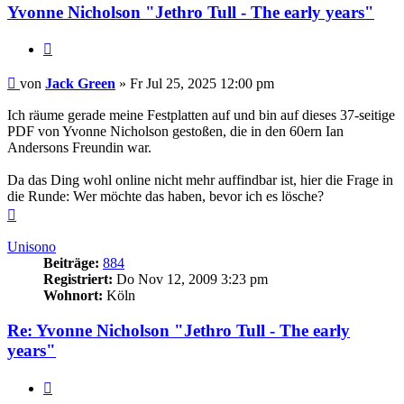
Yvonne Nicholson "Jethro Tull - The early years"
Zitieren
Beitrag
von
Jack Green
»
Fr Jul 25, 2025 12:00 pm
Ich räume gerade meine Festplatten auf und bin auf dieses 37-seitige
PDF von Yvonne Nicholson gestoßen, die in den 60ern Ian
Andersons Freundin war.
Da das Ding wohl online nicht mehr auffindbar ist, hier die Frage in
die Runde: Wer möchte das haben, bevor ich es lösche?
Nach
oben
Unisono
Beiträge:
884
Registriert:
Do Nov 12, 2009 3:23 pm
Wohnort:
Köln
Re: Yvonne Nicholson "Jethro Tull - The early
years"
Zitieren