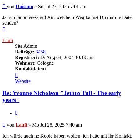
Beitrag
von
Unisono
»
So Jul 27, 2025 7:01 am
Ja, ich bin interessiert! Auf welchem Weg kannst Du mir die Datei
senden?
Nach
oben
Laufi
Site Admin
Beiträge:
3458
Registriert:
Di Aug 03, 2004 10:19 am
Wohnort:
Cologne
Kontaktdaten:
Kontaktdaten
von
Website
Laufi
Re: Yvonne Nicholson "Jethro Tull - The early
years"
Zitieren
Beitrag
von
Laufi
»
Mo Jul 28, 2025 7:40 am
Ich würde auch ne Kopie haben wollen. ich hatte mit Ihr Kontakt,